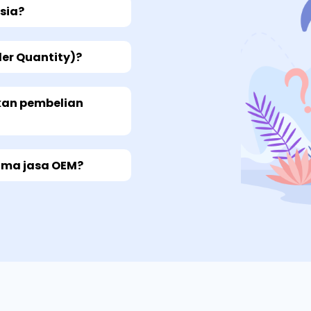
sia?
r Quantity)?
kan pembelian
ima jasa OEM?