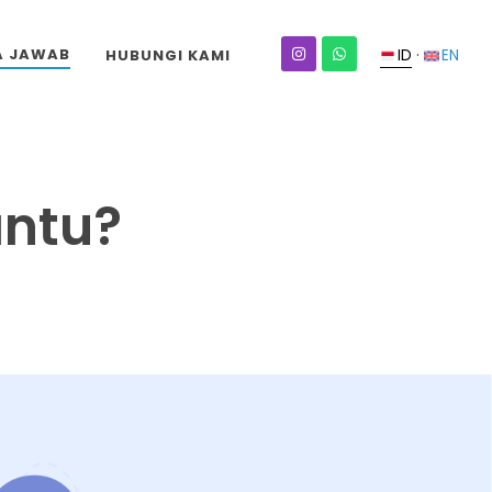
·
A JAWAB
ID
EN
HUBUNGI KAMI
antu?